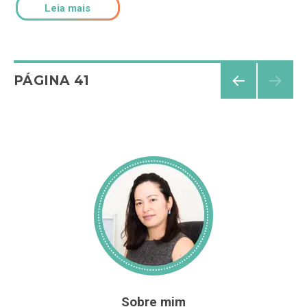
Leia mais
Navegação
PÁGINA
41
PÁGI
por
NA
ANT
posts
ERIO
R
Sobre mim